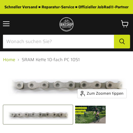
Schneller Versand ■ Reparatur-Service ■ Offizieller JobRad®-Partner
Menü
Waren
anzei
Home
SRAM Kette 10-fach PC 1051
Zum Zoomen tippen