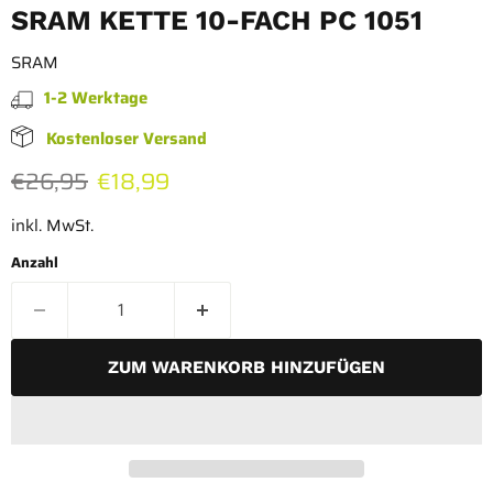
SRAM KETTE 10-FACH PC 1051
SRAM
1-2 Werktage
Kostenloser Versand
Ursprünglicher Preis
Aktueller Preis
€26,95
€18,99
inkl. MwSt.
Anzahl
ZUM WARENKORB HINZUFÜGEN