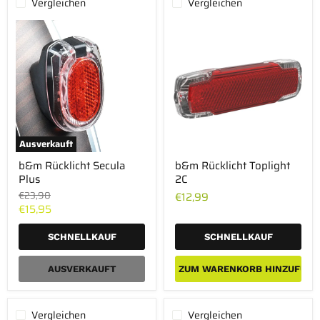
Vergleichen
Vergleichen
Ausverkauft
b&m
b&m
b&m Rücklicht Secula
b&m Rücklicht Toplight
Rücklicht
Rücklicht
Plus
2C
Secula
Toplight
Plus
2C
Ursprünglicher
€23,90
€12,99
Preis
Aktueller
€15,95
Preis
SCHNELLKAUF
SCHNELLKAUF
AUSVERKAUFT
ZUM WARENKORB HINZUFÜGE
Vergleichen
Vergleichen