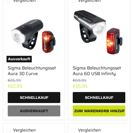
Vergleichen
Vergleichen
Ausverkauft
Sigma
Sigma
Sigma Beleuchtungsset
Sigma Beleuchtungsset
Beleuchtungsset
Beleuchtungsset
Aura 30 Curve
Aura 60 USB Infinity
Aura
Aura
30
60
Ursprünglicher
Ursprünglicher
€26,95
€69,95
Curve
USB
Preis
Preis
Aktueller
Aktueller
€22,95
€56,95
Infinity
Preis
Preis
SCHNELLKAUF
SCHNELLKAUF
AUSVERKAUFT
ZUM WARENKORB HINZUFÜGE
Vergleichen
Vergleichen