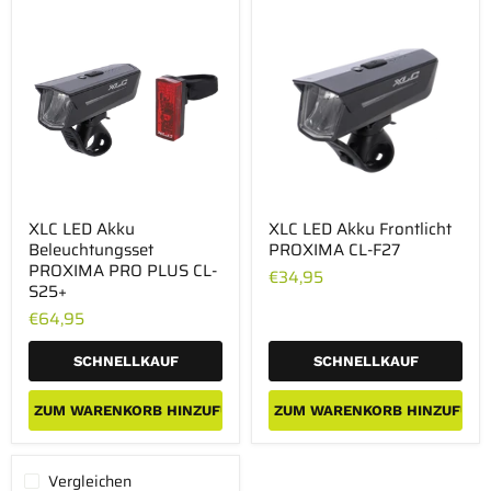
XLC
XLC
XLC LED Akku
XLC LED Akku Frontlicht
LED
LED
Beleuchtungsset
PROXIMA CL-F27
Akku
Akku
Beleuchtungsset
Frontlicht
PROXIMA PRO PLUS CL-
€34,95
PROXIMA
PROXIMA
S25+
PRO
CL-
€64,95
PLUS
F27
CL-
S25+
SCHNELLKAUF
SCHNELLKAUF
ZUM WARENKORB HINZUFÜGEN
ZUM WARENKORB HINZUFÜGE
Vergleichen