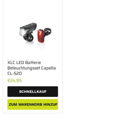
XLC
XLC LED Batterie
LED
Beleuchtungsset Capella
Batterie
Beleuchtungsset
CL-S20
Capella
€24,95
CL-
S20
SCHNELLKAUF
ZUM WARENKORB HINZUFÜGEN