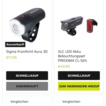
Ausverkauft
Sigma
XLC
Sigma Frontlicht Aura 30
XLC LED Akku
Frontlicht
LED
Beleuchtungsset
Aura
Akku
€17,95
30
Beleuchtungsset
PROXIMA CL-S24
PROXIMA
€49,95
CL-
S24
SCHNELLKAUF
SCHNELLKAUF
AUSVERKAUFT
ZUM WARENKORB HINZUFÜGE
Vergleichen
Vergleichen