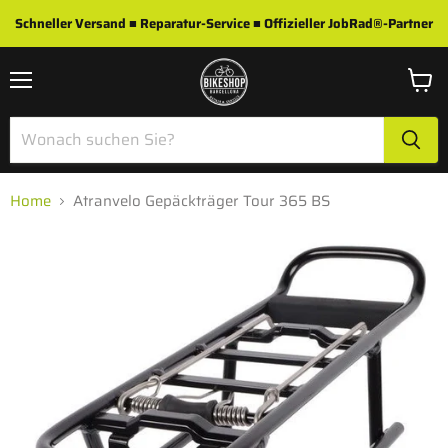
Schneller Versand ■ Reparatur-Service ■ Offizieller JobRad®-Partner
Menü
Waren
anzei
Home
Atranvelo Gepäckträger Tour 365 BS